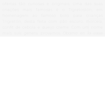
ofertas tão curiosas e originais. Uma das suas
criações mais famosas é o Tigretostón, em
homenagem ao famoso bolo para crianças
Trigretón, desta feita com pão escuro, morcela,
confit de cebola e queijo creme. Com um nome
mais
suis generis
provamos
Obama en la casa
Blanca
, pincho de ouro em 2009. Uma base de
massa folhada, coberta com um creme de setas,
um ovo cozido a baixa temperatura e batatas
desidratadas com tinta de choco. Fantástico.
Obama en la Casa Blanca – Los Zagales
Outro dos seus pratos, Bread Bag, prata em 2011, é
constituído por uma mini baguete com calamares,
molhos de alho e tomate picante, e a sua surpresa,
um saco transparente e comestível, feito com base