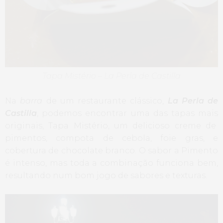
Tapa Mistério – La Perla de Castilla
Na
barra
de um restaurante clássico,
La Perla de
Castilla
, podemos encontrar uma das tapas mais
originais, Tapa Mistério, um delicioso creme de
pimentos, compota de cebola, foie gras, e
cobertura de chocolate branco. O sabor a Pimento
é intenso, mas toda a combinação funciona bem,
resultando num bom jogo de sabores e texturas.