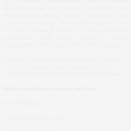
da Gastronomia Transmontana, surgiu a hipótese
de publicar uma receita que faz parte das minhas
memórias da aldeia, de ver este prato ser
cozinhado no clássico pote na lareira da cozinha.
Aqui ficam desde já também os meus Parabéns
aqueles que estão neste momento a tentar
divulgar tão nobre produto de tão nobre região.
Este post, à semelhança da receita de
Ovos Rotos
conta com o especial apoio da marca
Bísaro
,
reconhecido produtor transmontano de fumeiro.
Butelo com Casulas e carnes de Porco
Para 4 Pessoas
1 Butelo de Vinhais –
Bísaro
1 Chouriça –
Bísaro