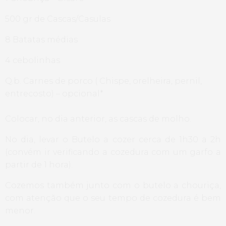
500 gr de Cascas/Casulas
8 Batatas médias
4 cebolinhas
Q.b. Carnes de porco ( Chispe, orelheira, pernil,
entrecosto) – opcional*
Colocar, no dia anterior, as cascas de molho.
No dia, levar o Butelo a cozer cerca de 1h30 a 2h
(convém ir verificando a cozedura com um garfo a
partir de 1 hora).
Cozemos também junto com o butelo a chouriça,
com atenção que o seu tempo de cozedura é bem
menor.