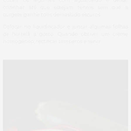
Cobrir os legumes com água/caldo e deixar
cozinhar até que estejam tenros sem que a
curgete ganhe tons demasiado escuros.
Colocar no liquidificador e juntar algumas folhas
de hortelã a gosto. Quando obtiver um creme
homogéneo, rectificar temperos e servir.