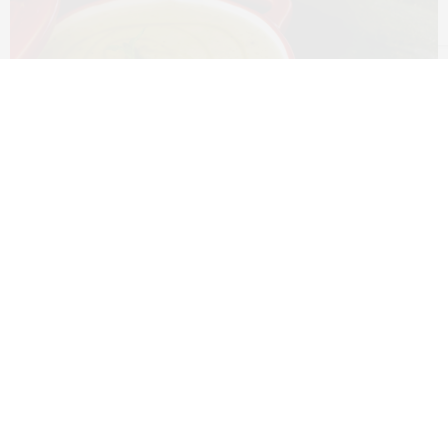
TAGS:
COURGETTES
,
COZINHA SAUDÁVEL
,
CREME
,
CURGETE
,
RECEITAS
,