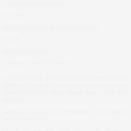
1 cálice de vinho branco
q.b. azeite
q.b. água ou caldo de legumes (caseiro)
q.b. sal
q.b. pimenta preta
1 pequeno ramo de hortelã
Cortar a batata, cebola e curgetes em tamanhos
idênticos e levar a lume branco com um pouco de
azeite num tacho largo. Deixar “suar” cerca de 5
minutos.
Juntar o vinho branco e temperar com um pouco
de sal e pimenta.