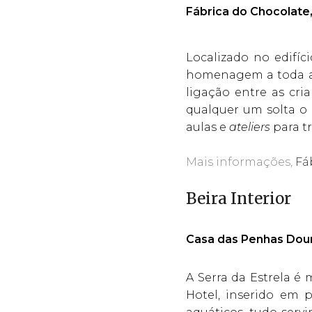
Fábrica do Chocolate
Localizado no edifíc
homenagem a toda a h
ligação entre as cri
qualquer um solta o
aulas e
ateliers
para t
Mais informações,
Fá
Beira Interior
Casa das Penhas Dou
A Serra da Estrela é
Hotel, inserido em 