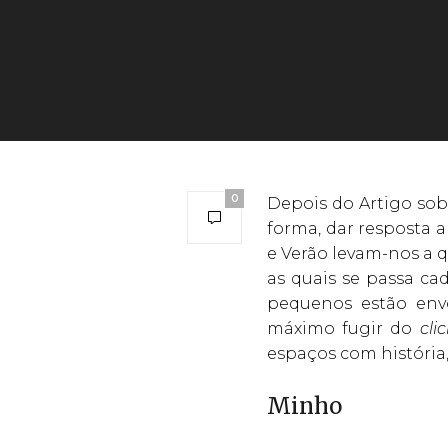
0
Depois do Artigo sobr
forma, dar resposta a
e Verão levam-nos a 
as quais se passa ca
pequenos estão envo
máximo fugir do
cli
espaços com história
Minho