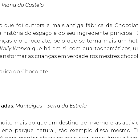
,
Viana do Castelo
io que foi outrora a mais antiga fábrica de Chocola
istória do espaço e do seu ingrediente principal.
anças e o chocolate, pelo que se torna mais um hote
Willy Wonka
que há em si, com quartos temáticos, u
ransformar as crianças em verdadeiros mestres chocol
brica do Chocolate
radas
,
Manteigas – Serra da Estrela
 muito mais do que um destino de Inverno e as acti
pleno parque natural, são exemplo disso mesmo. Tr