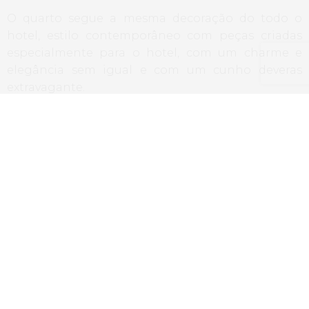
O quarto segue a mesma decoração do todo o
hotel, estilo contemporâneo com peças criadas
especialmente para o hotel, com um charme e
elegância sem igual e com um cunho deveras
extravagante.
A casa de banho também não dispensa os luxos,
com ótimas toalhas, roupões e os ótimos produtos
da
Guerlain
.
À nossa disposição temos também café e chá.
Restaurantes/Bares