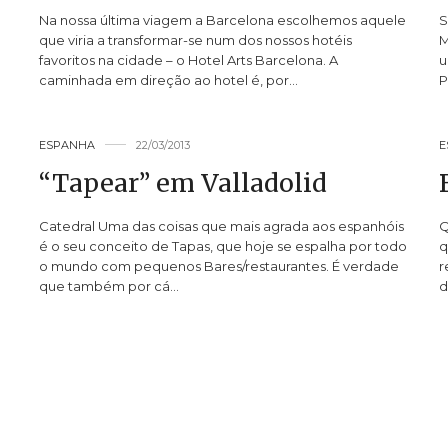
Na nossa última viagem a Barcelona escolhemos aquele
S
que viria a transformar-se num dos nossos hotéis
M
favoritos na cidade – o Hotel Arts Barcelona. A
u
caminhada em direção ao hotel é, por…
P
ESPANHA
22/03/2013
E
“Tapear” em Valladolid
Catedral Uma das coisas que mais agrada aos espanhóis
Q
é o seu conceito de Tapas, que hoje se espalha por todo
q
o mundo com pequenos Bares/restaurantes. É verdade
r
que também por cá…
d