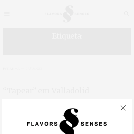
Etiqueta:
VALLADOLID
ESPANHA
22/03/2013
“Tapear” em Valladolid
Catedral Uma das coisas que mais agrada aos espanhóis é o seu
conceito de Tapas, que hoje se espalha por todo o mundo com
pequenos Bares/restaurantes. É verdade que também por cá…
SEM CATEGORIA
08/03/2013