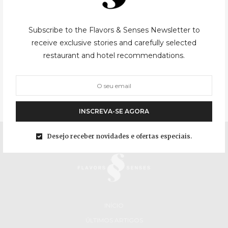
Valladolid – Um dia a comer
Subscribe to the Flavors & Senses Newsletter to
receive exclusive stories and carefully selected
Catedral Valladolid não é uma daquelas cidades que colocamos
restaurant and hotel recommendations.
no centro das atenções quando pretendemos visitar a região
central da vizinha Espanha, rodeada de cidades património
Mundial, e próxima de Madrid, pode…
INSCREVA-SE AGORA
Desejo receber novidades e ofertas especiais.
INÍCIO
ÚLTIMOS ARTIGOS