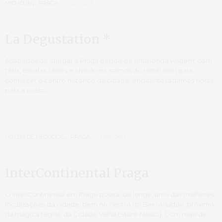
MICHELIN
,
PRAGA
29/10/2015
La Degustation *
Acabados de chegar a Praga depois de uma longa viagem, com
táxis, escalas, ubers e check-ins, saímos do Hotel (ver) para
conhecer o centro histórico da cidade, enquanto fazíamos horas
para a nossa…
HOTÉIS DE NEGÓCIOS
,
PRAGA
26/10/2015
InterContinental Praga
O InterContinental em Praga possui, de longe, uma das melhores
localizações da cidade, bem no centro do Bairro Judeu, próximo
da mágica região da Cidade Velha (Staré Mesto). Com mais de