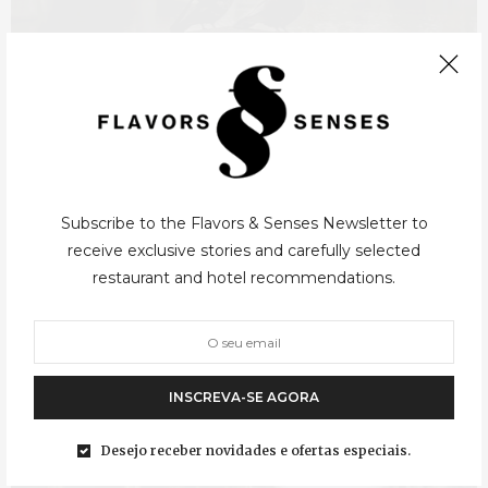
CIDADES
,
PRAGA
04/11/2015
Visitar Praga em 3 Dias – Dia 1
Vista para o Castelo de Praga Bem no centro da Europa existe
uma das cidades mais bonitas do mundo. A sua exuberância
Subscribe to the Flavors & Senses Newsletter to
gótica, a sua identidade medieval e a sua opulência
receive exclusive stories and carefully selected
arquitectónica…
restaurant and hotel recommendations.
INSCREVA-SE AGORA
Desejo receber novidades e ofertas especiais.