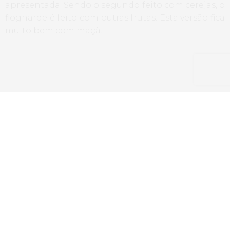
apresentada. Sendo o segundo feito com cerejas, o
flognarde é feito com outras frutas. Esta versão fica
muito bem com maçã.
.
TAGS:
CLAFOUTIS
,
FLOGNARDE
,
FRANÇA
,
PÊRA
,
SOBREMESA
PREVIOUS ARTICLE
Linguini à Bolonhesa
NEXT ARTICLE
Chamuças de banana com molho de chocolate
2