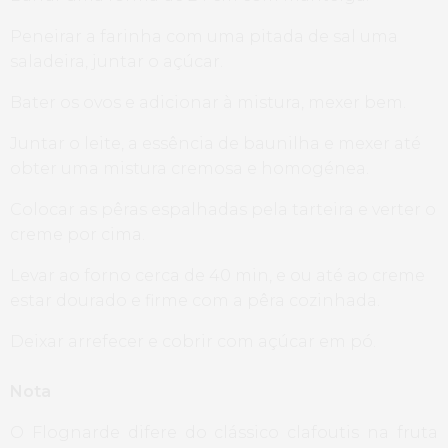
Peneirar a farinha com uma pitada de sal uma
saladeira, juntar o açúcar.
Bater os ovos e adicionar à mistura, mexer bem.
Juntar o leite, a essência de baunilha e mexer até
obter uma mistura cremosa e homogénea.
Colocar as pêras espalhadas pela tarteira e verter o
creme por cima.
Levar ao forno cerca de 40 min, e ou até ao creme
estar dourado e firme com a pêra cozinhada.
Deixar arrefecer e cobrir com açúcar em pó.
Nota
O Flognarde difere do clássico clafoutis na fruta