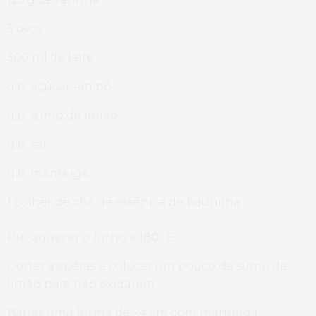
3 ovos
300 ml de leite
q.b. açúcar em pó
q.b. sumo de limão
q.b. sal
q.b. manteiga
1 colher de chá de essência de baunilha
Pré-aquecer o forno a 180º C.
Cortar as pêras e colocar um pouco de sumo de
limão para não oxidarem.
Barrar uma forma de 24 cm com manteiga.