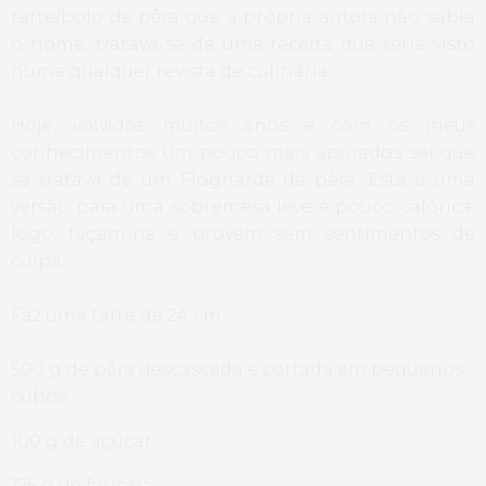
tarte/bolo de pêra que a própria autora não sabia
o nome, tratava-se de uma receita que teria visto
numa qualquer revista de culinária.
Hoje, volvidos muitos anos e com os meus
conhecimentos um pouco mais apurados sei que
se tratava de um Flognarde de pêra. Esta é uma
versão para uma sobremesa leve e pouco calórica,
logo, façam-na e provem sem sentimentos de
culpa.
Faz uma tarte de 24 cm
500 g de pêra descascada e cortada em pequenos
cubos.
100 g de açúcar
125 g de farinha