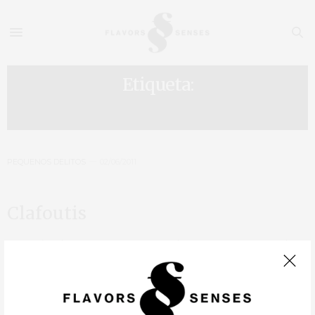
Etiqueta:
CLAFOUTIS
PEQUENOS DELITOS
02/06/2011
Clafoutis
As cerejas chegaram! Estamos naquele pequeno momento do
ano em que surge o fruto mais apetecido, uma época criminosa
de tão curta que é, quem não gostaria de ter cerejas frescas
disponíveis…