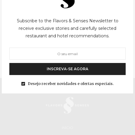
PEQUENOS DELITOS
04/03/2011
Subscribe to the Flavors & Senses Newsletter to
Flognarde de Pêra
receive exclusive stories and carefully selected
restaurant and hotel recommendations.
Recordo-me de ser criança e ir frequentemente jantar a casa de
uns amigos dos meus pais onde regularmente faziam uma
sobremesa que eu considerável incrível, mais incrível ainda por
não ter chocolate,…
INSCREVA-SE AGORA
Desejo receber novidades e ofertas especiais.
INÍCIO