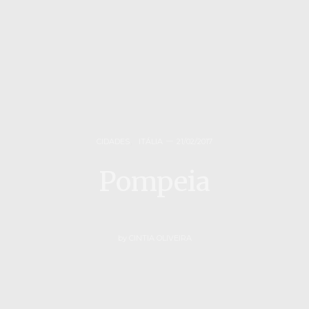
CIDADES
,
ITÁLIA
21/02/2017
Pompeia
by
CINTIA OLIVEIRA