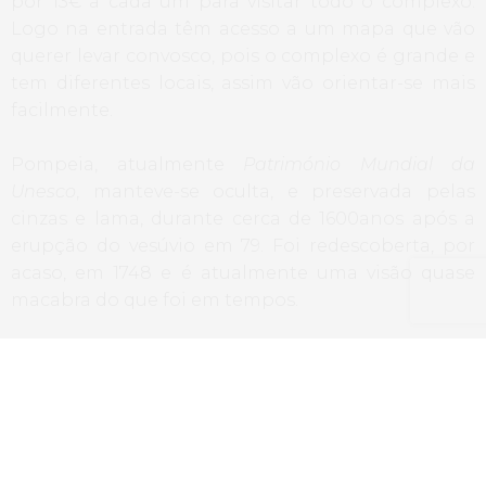
por 13€ a cada um para visitar todo o complexo.
Logo na entrada têm acesso a um mapa que vão
querer levar convosco, pois o complexo é grande e
tem diferentes locais, assim vão orientar-se mais
facilmente.
Pompeia, atualmente
Património Mundial da
Unesco
, manteve-se oculta, e preservada pelas
cinzas e lama, durante cerca de 1600anos após a
erupção do vesúvio em 79. Foi redescoberta, por
acaso, em 1748 e é atualmente uma visão quase
macabra do que foi em tempos.
Embora a cidade tenha a sua origem nos séculos
VI ou VII a.C., as escavações mostram o que ela seria
no século I d.C., mostram a vida dos seus cidadãos,
as suas construções, as suas casas, e aquando da