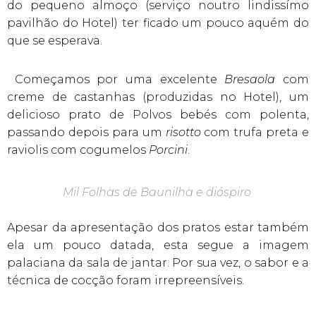
do pequeno almoço (serviço noutro lindissímo
pavilhão do Hotel) ter ficado um pouco aquém do
que se esperava.
Começamos por uma excelente
Bresaola
com
creme de castanhas (produzidas no Hotel), um
delicioso prato de Polvos bebés com polenta,
passando depois para um
risotto
com trufa preta e
raviolis com cogumelos
Porcini
.
Mil Folhas de Baunilha e dióspiro
Apesar da apresentação dos pratos estar também
ela um pouco datada, esta segue a imagem
palaciana da sala de jantar. Por sua vez, o sabor e a
técnica de cocção foram irrepreensíveis.