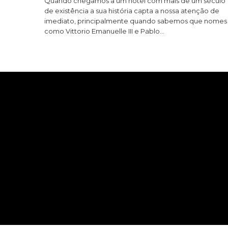
Quando chegamos a um hotel com mais de um século
de existência a sua história capta a nossa atenção de
imediato, principalmente quando sabemos que nomes
como Vittorio Emanuelle III e Pablo…