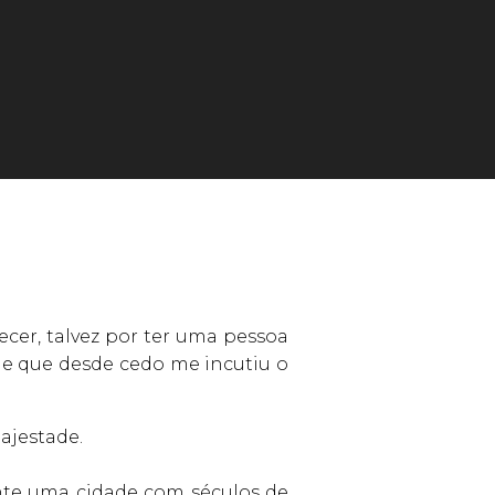
cer, talvez por ter uma pessoa
 e que desde cedo me incutiu o
ajestade.
nte uma cidade com séculos de