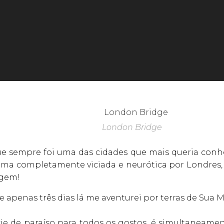
London Bridge
e sempre foi uma das cidades que mais queria conhe
ma completamente viciada e neurótica por Londres,
agem!
 apenas três dias lá me aventurei por terras de Sua M
ie de paraíso para todos os gostos, é simultaneame