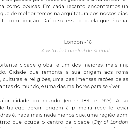
ita como poucas. Em cada recanto encontramos um 
 que de melhor temos na arquitetura dos nossos dia
eita combinação. Daí o sucesso daquela que é uma 
A vista da Catedral de St Paul
tante cidade global e um dos maiores, mais impo
ndo. Cidade que remonta a sua origem aos rom
, culturas e religiões, uma das imensas razões pel
antes do mundo, e uma das melhores para se viver.
aior cidade do mundo (entre 1831 e 1925). A s
o tráfego deram origem à primeira rede ferrovi
res é, nada mais nada menos que, uma região admini
trito que ocupa o centro da cidade (
City of Londo