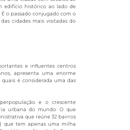
edifício histórico ao lado de
s. É o passado conjugado com o
das cidades mais visitadas do
rtantes e influentes centros
anos, apresenta uma enorme
as quais é considerada uma das
uperpopulação e o crescente
ária urbana do mundo. O que
strativa que reúne 32 bairros
n
) que tem apenas uma milha