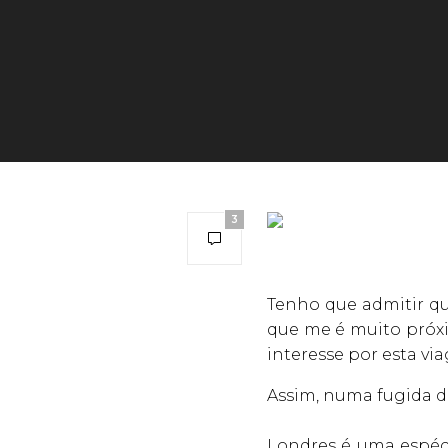
3
Tenho que admitir qu
que me é muito próxi
interesse por esta vi
Assim, numa fugida de
Londres é uma espéc