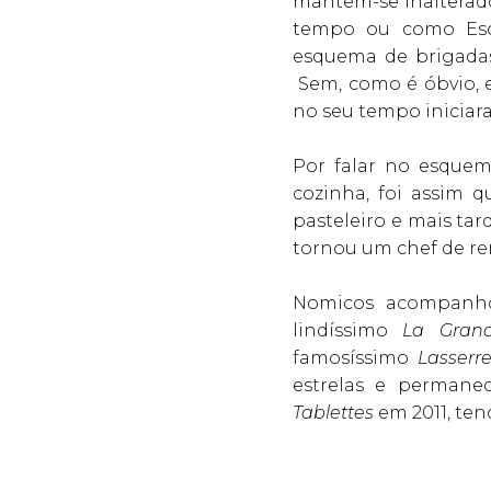
mantêm-se inalterado
tempo ou como Esco
esquema de brigadas
Sem, como é óbvio, 
no seu tempo iniciar
Por falar no esque
cozinha, foi assim 
pasteleiro e mais tar
tornou um chef de r
Nomicos acompanho
lindíssimo
La Gran
famosíssimo
Lasserr
estrelas e permane
Tablettes
em 2011, ten