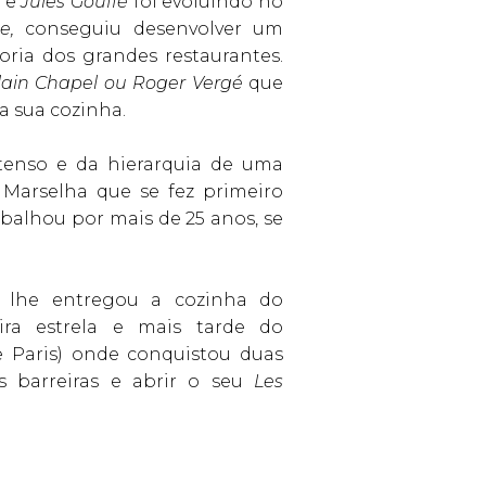
e
e
Jules Gouffé
foi evoluindo no
ne,
conseguiu desenvolver um
ria dos grandes restaurantes.
Alain Chapel ou Roger Vergé
que
a sua cozinha.
tenso e da hierarquia de uma
 Marselha que se fez primeiro
balhou por mais de 25 anos, se
 lhe entregou a cozinha do
ira estrela e mais tarde do
e Paris) onde conquistou duas
s barreiras e abrir o seu
Les