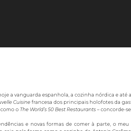
 hoje a vanguarda espanhola, a cozinha nórdica e até
velle Cuisine
francesa dos principais holofotes da g
s como o
The World’s 50 Best Restaurants
– concorde-s
ndências e novas formas de comer à parte, o meu f