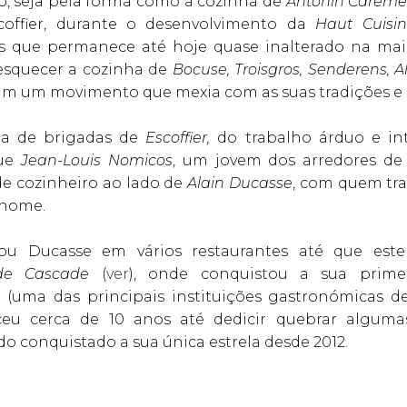
, seja pela forma como a cozinha de
Antonin Carêm
ffier, durante o desenvolvimento da
Haut Cuisi
 que permanece até hoje quase inalterado na maio
esquecer a cozinha de
Bocuse, Troisgros, Senderens, 
am um movimento que mexia com as suas tradições e 
ma de brigadas de
Escoffier,
do trabalho árduo e in
que
Jean-Louis Nomicos
, um jovem dos arredores de
de cozinheiro ao lado de
Alain Ducasse
, com quem tra
enome.
u Ducasse em vários restaurantes até que este
de Cascade
(
ver
), onde conquistou a sua prime
e
(uma das principais instituições gastronómicas d
ceu cerca de 10 anos até dedicir quebrar alguma
do conquistado a sua única estrela desde 2012.