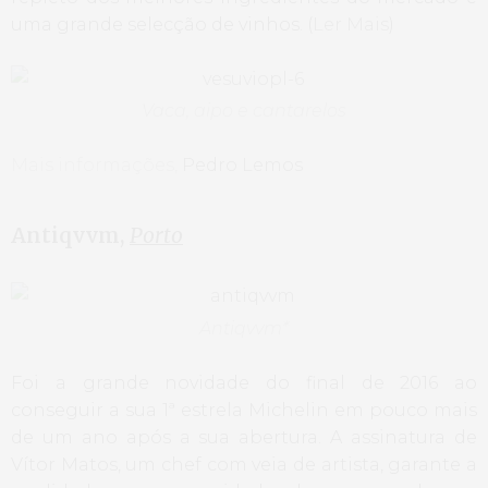
uma grande selecção de vinhos. (
Ler Mais
)
Vaca, aipo e cantarelos
Mais informações,
Pedro Lemos
Antiqvvm,
Porto
Antiqvvm*
Foi a grande novidade do final de 2016 ao
conseguir a sua 1ª estrela Michelin em pouco mais
de um ano após a sua abertura. A assinatura de
Vítor Matos, um chef com veia de artista, garante a