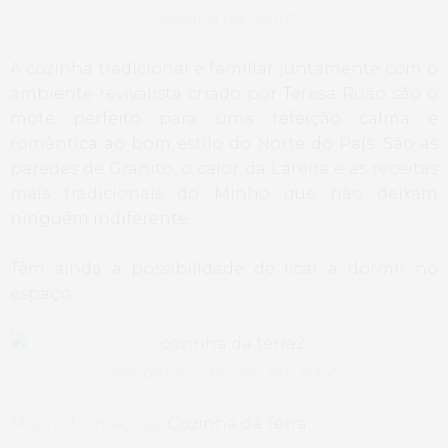
Cozinha da Terra*
A cozinha tradicional e familiar juntamente com o
ambiente revivalista criado por Teresa Ruão são o
mote perfeito para uma refeição calma e
romântica ao bom estilo do Norte do País. São as
paredes de Granito, o calor da Lareira e as receitas
mais tradicionais do Minho que não deixam
ninguém indiferente.
Têm ainda a possibilidade de ficar a dormir no
espaço.
Bacalhau Lascado em Pão*
Mais informações,
Cozinha da Terra