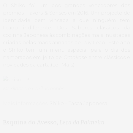
O Shiko foi um dos grandes vencedores dos
prémios Flavors & Senses em 2016. Um projecto de
identidade bem vincada a que ninguém tem
ficado indiferente. Dos Sabores clássicos da
cozinha Japonesa às combinações mais inusitadas
criadas pelas mãos afinadas de Ruy Leão! Este ano
o Shiko tem um menu especial para o dia dos
namorados em jeito de
Omakase
entre clássicos e
novidades da carta.(
Ler Mais
)
Mexilhões e Caril Japonês
Mais informações,
Shiko – Tasca Japonesa
Esquina do Avesso,
Leça da Palmeira