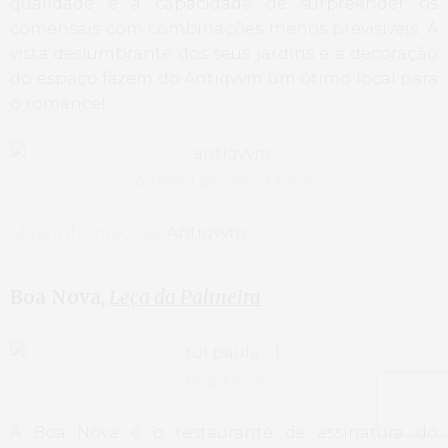
qualidade e a capacidade de surpreender os
comensais com combinações menos previsíveis. A
vista deslumbrante dos seus jardins e a decoração
do espaço fazem do Antiqvvm um ótimo local para
o romance!
A Horta de Vítor Matos
Mais informações,
Antiqvvm
Boa Nova,
Leça da Palmeira
Boa Nova
A Boa Nova é o restaurante de assinatura do