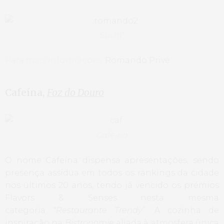
Sushi
*
Para mais informações,
Romando Privé
Cafeína,
Foz do Douro
Cafeína
O nome Cafeína dispensa apresentações, sendo
presença assídua em todos os rankings da cidade
nos últimos 20 anos, tendo já vencido os prémios
Flavors & Senses nesta mesma
categoria
“Restaurante Trendy”
. A cozinha de
inspiração na
Bistronomie
aliada à atmosfera única