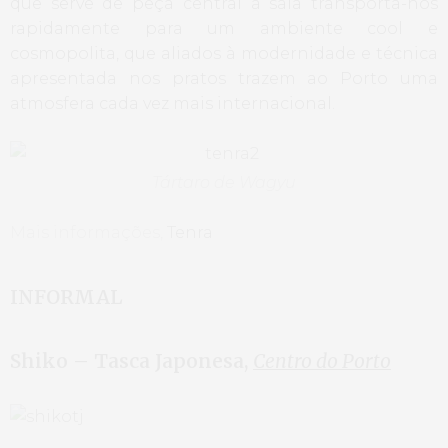
que serve de peça central à sala transporta-nos
rapidamente para um ambiente cool e
cosmopolita, que aliados à modernidade e técnica
apresentada nos pratos trazem ao Porto uma
atmosfera cada vez mais internacional.
Tártaro de Wagyu
Mais informações,
Tenra
INFORMAL
Shiko – Tasca Japonesa,
Centro do Porto