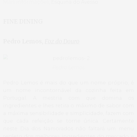
Mais informações,
Esquina do Avesso
FINE DINING
Pedro Lemos,
Foz do Douro
Pedro Lemos
Pedro Lemos é mais do que um nome próprio, é
um nome incontornável da cozinha feita em
Portugal. A mestria com que domina os
ingredientes e lhes retira o máximo de sabor com
a máxima sensibilidade e simplicidade, fazem com
que cada refeição se torne única. Certamente
neste Dia dos Namorados não faltará um menu
repleto dos melhores ingredientes do mercado e