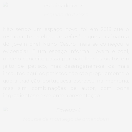
Esquina do Avesso
Não sendo um espaço novo, foi em 2016 que o
restaurante recebeu um
refresh
e que a assinatura
do jovem chef Nuno Castro mais se começou a
evidenciar. É um espaço informal, jovem e cool,
onde o conceito passa por partilhar os pratos em
jeito de petisco, mas desenganem-se os mais
incautos, aqui os petiscos não são propriamente o
que a tradição portuguesa escreveu na memória,
mas sim combinações de autor, com bons
ingredientes e excelente apresentação.
Mousse de manteiga de amendoim