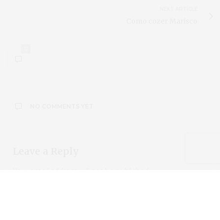
NEXT ARTICLE
Como cozer Marisco
0
NO COMMENTS YET
Leave a Reply
Your email address will not be published.