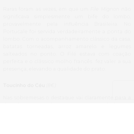
Raras foram as vezes, em que um
File Mignon
não
significava simplesmente um bife do lombo,
provavelmente pela influência Brasileira. No
Portucale foi servida verdadeiramente a ponta do
lombo. Com o acompanhamento clássico da casa,
batatas torneadas, arroz amarelo e legumes
salteados no ponto. O Filé estava com coação
perfeita e o clássico molho francês fez valer a sua
presença, elevando a qualidade do prato.
Toucinho do Céu
(8€)
Nas sobremesas o destaque vai claramente para a
doçaria conventual Portuguesa, chegando à mesa
no carrinho e dificultando a escolha perante
tantas opções à vista. O Toucinho do céu é uma
daquelas sobremesas à qual não resisto desde