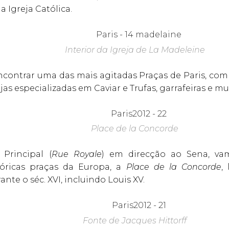
a Igreja Católica.
Interior da Igreja de La Madeleine
ncontrar uma das mais agitadas Praças de Paris, com 
lojas especializadas em Caviar e Trufas, garrafeiras e mu
Place de la Concorde
Principal (
Rue Royale
) em direcção ao Sena, v
óricas praças da Europa, a
Place de la Concorde
,
nte o séc. XVI, incluindo Louis XV.
Fonte de Jacques Hittorff