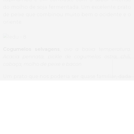
do molho de soja fermentada. Um excelente prato
de peixe que combinou muito bem o ocidente e o
oriente.
Cogumelos selvagens
,
ovo a baixa temperatura,
Acacia pennata, pickle de cogumelos ostra, chili,
cabaça, molho de peixe e bacon
Um prato que nos poderia ser quase familiar, dada
a junção entre cogumelos, ovo e bacon. No
entanto, os restantes elementos e os sabores
criados no prato criaram algo bem diferente e até
inesperado, num bom contraste de texturas e
sabores. Só me faltou o pão para mergulhar no
fundo do prato.