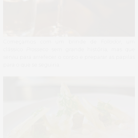
Começamos com um brinde de
Follador
, um
clássico
Prosseco
sem grande história, mas que
serviu para arrefecer o corpo e preparar as papilas
para o que se seguiria.