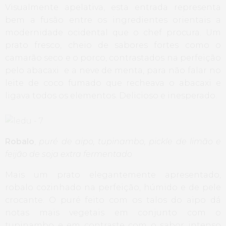
Visualmente apelativa, esta entrada representa
bem a fusão entre os ingredientes orientais a
modernidade ocidental que o chef procura. Um
prato fresco, cheio de sabores fortes como o
camarão seco e o porco, contrastados na perfeição
pelo abacaxi e a neve de menta, para não falar no
leite de coco fumado que recheava o abacaxi e
ligava todos os elementos. Delicioso e inesperado.
Robalo
,
puré de aipo, tupinambo, pickle de limão e
feijão de soja extra fermentado
Mais um prato elegantemente apresentado,
robalo cozinhado na perfeição, húmido e de pele
crocante. O puré feito com os talos do aipo dá
notas mais vegetais em conjunto com o
tupinambo e em contraste com o sabor intenso