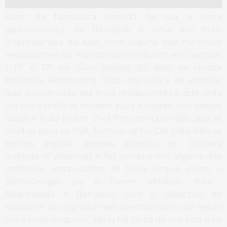
Além da fantástica comida de rua, a cena
gastronómica de Bangkok é uma das mais
interessantes da Ásia, com alguns dos melhores
restaurantes do mundo como o Nahm e o Gaggan
( 13º e 17º no Guia
World’s 50 Best
da revista
britânica
Restaurant
). Dito isso não é de admirar
que surjam cada vez mais restaurantes e que cada
vez mais chefs se mudem para a cidade. Um desses
casos é o do jovem chef Ton, um tailandês que se
mudou para os USA, formou-se no CIA (não, não se
tornou espião, apenas estudou no
Culinary
Institute of America)
e fez carreira em alguns dos
melhores restaurantes de Nova Iorque, como o
Jean-Georges
ou o
Eleven Madison Park
.
Regressado a Bangkok, com o objectivo de
trabalhar os ingredientes orientais com um estilo
mais nova-iorquino, abriu há cerca de um ano o Le