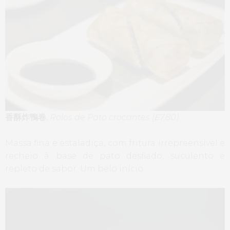
香酥炸鴨卷
,
Rolos de Pato crocantes (£7,80)
Massa fina e estaladiça, com fritura irrepreensível e
recheio à base de pato desfiado, suculento e
repleto de sabor. Um belo início.