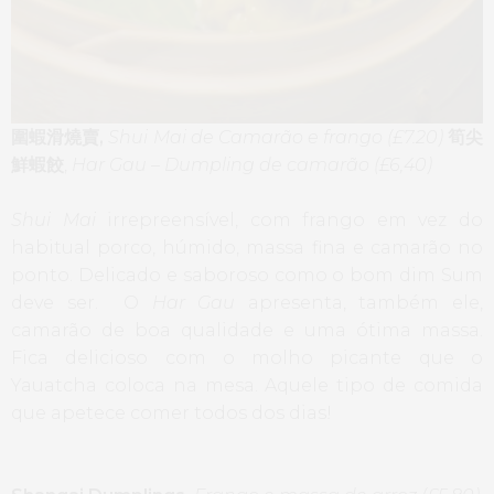
圍蝦滑燒賣,
Shui Mai de Camarão e frango (£7.20)
筍尖
鮮蝦餃
,
Har Gau – Dumpling de camarão (£6,40)
Shui Mai
irrepreensível, com frango em vez do
habitual porco, húmido, massa fina e camarão no
ponto. Delicado e saboroso como o bom dim Sum
deve ser. O
Har Gau
apresenta, também ele,
camarão de boa qualidade e uma ótima massa.
Fica delicioso com o molho picante que o
Yauatcha coloca na mesa. Aquele tipo de comida
que apetece comer todos dos dias!