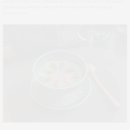
aeroporto de Viena, cheguei ao Sacher numa manhã de janeiro,
pronta para celebrar mais um aniversário ao lado das duas
pessoas que…