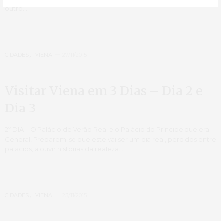
outro…
CIDADES
,
VIENA
27/11/2015
Visitar Viena em 3 Dias – Dia 2 e
Dia 3
2º DIA – O Palácio de Verão Real e o Palácio do Príncipe que era
General! Preparem-se que este vai ser um dia real, perdidos entre
palácios, a ouvir histórias da realeza…
CIDADES
,
VIENA
23/11/2015