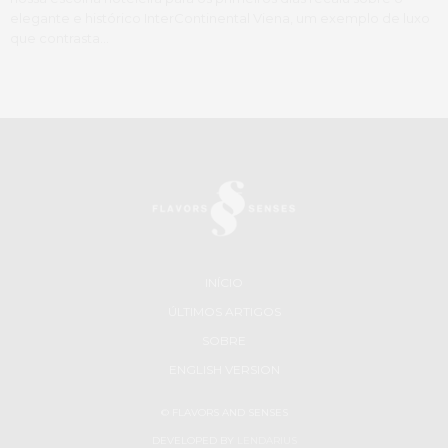
elegante e histórico InterContinental Viena, um exemplo de luxo
que contrasta…
INÍCIO
ÚLTIMOS ARTIGOS
SOBRE
ENGLISH VERSION
© FLAVORS AND SENSES
DEVELOPED BY
LENDARIUS