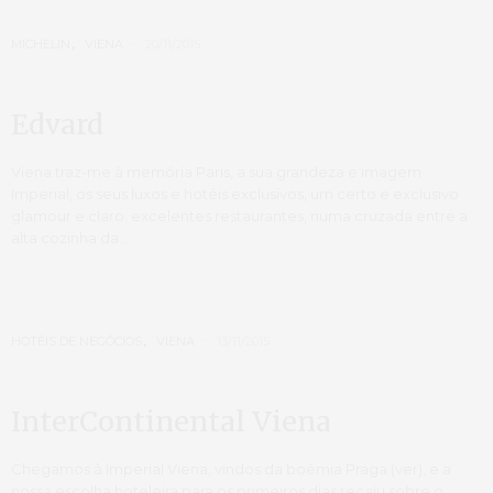
MICHELIN
,
VIENA
20/11/2015
Edvard
Viena traz-me à memória Paris, a sua grandeza e imagem
Imperial, os seus luxos e hotéis exclusivos, um certo e exclusivo
glamour e claro, excelentes restaurantes, numa cruzada entre a
alta cozinha da…
HOTÉIS DE NEGÓCIOS
,
VIENA
13/11/2015
InterContinental Viena
Chegamos à Imperial Viena, vindos da boémia Praga (ver), e a
nossa escolha hoteleira para os primeiros dias recaiu sobre o