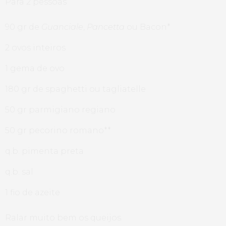
Para 2 pessoas
90 gr de
Guanciale
,
Pancetta
ou Bacon*
2 ovos inteiros
1 gema de ovo
180 gr de spaghetti ou tagliatelle
50 gr parmigiano regiano
50 gr pecorino romano**
q.b. pimenta preta
q.b. sal
1 fio de azeite
Ralar muito bem os queijos.