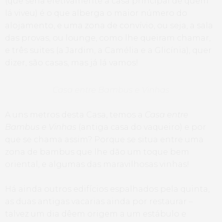
(que seria efetivamente a casa principal de quem
lá viveu) é o que alberga o maior número do
alojamento, e uma zona de convívio, ou seja, a sala
das provas, ou lounge, como lhe queiram chamar,
e três suites (a Jardim, a Camélia e a Glicínia), quer
dizer, são casas, mas já lá vamos!
Casa entre Bambus e Vinhas
A uns metros desta Casa, temos a
Casa entre
Bambus e Vinhas
(antiga casa do vaqueiro) e por
que se chama assim? Porque se situa entre uma
zona de bambus que lhe dão um toque bem
oriental, e algumas das maravilhosas vinhas!
Há ainda outros edifícios espalhados pela quinta,
as duas antigas vacarias ainda por restaurar –
talvez um dia dêem origem a um estábulo e