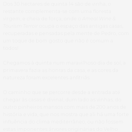
Dos 30 hectares de quinta 14 são de vinha, o
restante complementa-se com uma floresta
virgem, e cheia de força, onde o
Ameal Wine &
Tourism Terroir
ocupa o espaço das antigas casas,
recuperadas e pensadas pela mente de Pedro, com
um toque de bom gosto que não é comum a
todos!
Chegamos à quinta num maravilhoso dia de sol, a
primavera fazia as honras da casa, e as cores da
natureza foram excelentes anfitriãs.
O caminho que se percorre desde a entrada até
chegar às casas é divinal, dum lado as vinhas, do
outro pinheiros mansos com mais de 200 anos de
história e vida, que nos mostra que ali há uma forte
influência do clima mediterrâneo, ou não fossem
estas imponentes árvores originárias do Velho