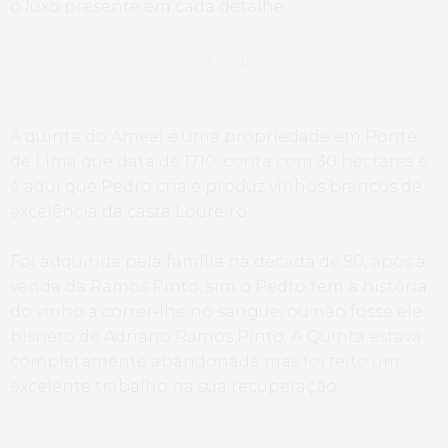
o luxo presente em cada detalhe.
Casa Grande
A quinta do Ameal é uma propriedade em Ponte
de Lima que data de 1710, conta com 30 hectares e
é aqui que Pedro cria e produz vinhos brancos de
excelência da casta Loureiro.
Foi adquirida pela família na década de 90, após a
venda da Ramos Pinto, sim o Pedro tem a história
do vinho a correr-lhe no sangue, ou não fosse ele
bisneto de Adriano Ramos Pinto. A Quinta estava
completamente abandonada mas foi feito um
excelente trabalho na sua recuperação.