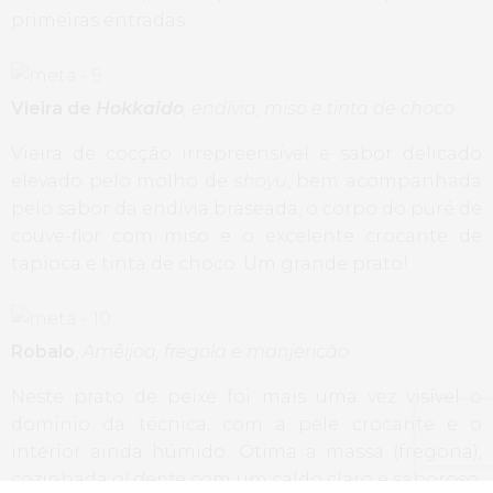
primeiras entradas.
Vieira de
Hokkaido
, endívia, miso e tinta de choco
Vieira de cocção irrepreensível e sabor delicado
elevado pelo molho de
shoyu
, bem acompanhada
pelo sabor da endívia braseada, o corpo do puré de
couve-flor com miso e o excelente crocante de
tapioca e tinta de choco. Um grande prato!
Robalo
,
Amêijoa, fregola e manjericão
Neste prato de peixe foi mais uma vez visível o
domínio da técnica, com a pele crocante e o
interior ainda húmido. Ótima a massa (fregona),
cozinhada
al dente
com um caldo claro e saboroso,