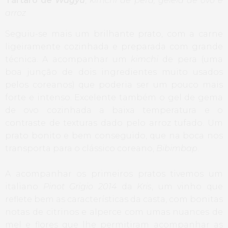
Tártaro de
Wagyu
,
kimchi de pera, geleia de ovo e
arroz
Seguiu-se mais um brilhante prato, com a carne
ligeiramente cozinhada e preparada com grande
técnica. A acompanhar um
kimchi
de pera (uma
boa junção de dois ingredientes muito usados
pelos coreanos) que poderia ser um pouco mais
forte e intenso. Excelente também o gel de gema
de ovo cozinhada a baixa temperatura e o
contraste de texturas dado pelo arroz tufado. Um
prato bonito e bem conseguido, que na boca nos
transporta para o clássico coreano,
Bibimbap
.
A acompanhar os primeiros pratos tivemos um
italiano
Pinot Grigio 2014
da
Kris
, um vinho que
reflete bem as características da casta, com bonitas
notas de citrinos e alperce com umas nuances de
mel e flores que lhe permitiram acompanhar as