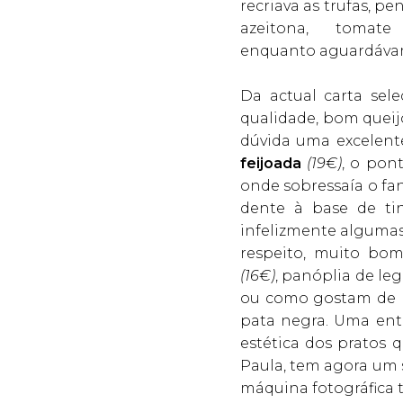
recriava as trufas, p
azeitona, tomat
enquanto aguardávam
Da actual carta se
qualidade, bom queij
dúvida uma excelent
feijoada
(19€)
, o pon
onde sobressaía o fa
dente à base de ti
infelizmente algumas 
respeito, muito bo
(16€)
, panóplia de l
ou como gostam de m
pata negra. Uma entr
estética dos pratos 
Paula, tem agora um 
máquina fotográfica t