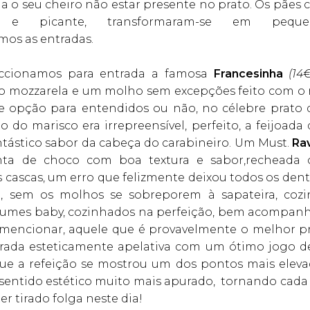
ena o seu cheiro não estar presente no prato. Os pães 
e e picante, transformaram-se em peque
os as entradas.
leccionamos para entrada a famosa
Francesinha
(14
o mozzarela e um molho sem excepções feito com o 
e opção para entendidos ou não, no célebre prato 
to do marisco era irrepreensível, perfeito, a feijoad
ntástico sabor da cabeça do carabineiro. Um Must.
Rav
nta de choco com boa textura e sabor,recheada
cascas, um erro que felizmente deixou todos os dente
m, sem os molhos se sobreporem à sapateira, co
egumes baby, cozinhados na perfeição, bem acompanh
encionar, aquele que é provavelmente o melhor p
ada esteticamente apelativa com um ótimo jogo de 
que a refeição se mostrou um dos pontos mais elevad
sentido estético muito mais apurado, tornando cada p
er tirado folga neste dia!