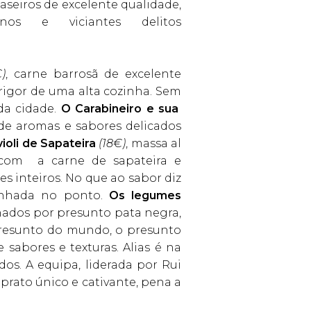
caseiros de excelente qualidade,
nos e viciantes delitos
€)
, carne barrosã de excelente
rigor de uma alta cozinha. Sem
da cidade.
O Carabineiro e sua
a de aromas e sabores delicados
ioli de Sapateira
(18€)
, massa al
 com a carne de sapateira e
s inteiros. No que ao sabor diz
zinhada no ponto.
Os legumes
ados por presunto pata negra,
resunto do mundo, o presunto
sabores e texturas. Alias é na
os. A equipa, liderada por Rui
rato único e cativante, pena a