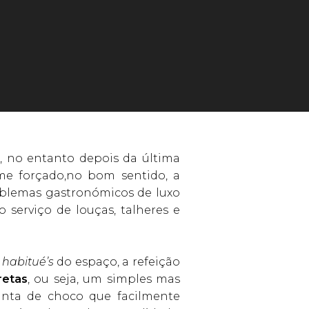
, no entanto depois da última
-me forçado,no bom sentido, a
mblemas gastronómicos de luxo
 serviço de louças, talheres e
e
habitué’s
do espaço, a refeição
retas
, ou seja, um simples mas
inta de choco que facilmente