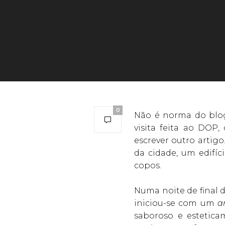
0
Não é norma do blog
visita feita ao DOP
escrever outro arti
da cidade, um edifíc
copos.
Numa noite de final 
iniciou-se com um
a
saboroso e estetic