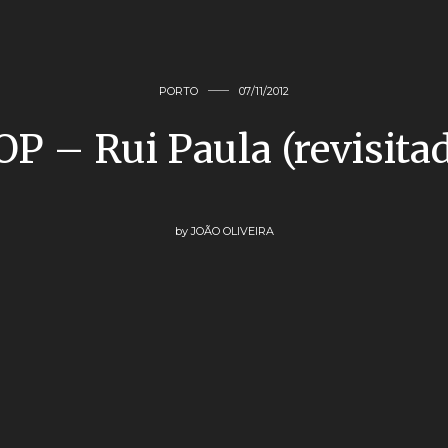
PORTO
07/11/2012
P – Rui Paula (revisita
by
JOÃO OLIVEIRA