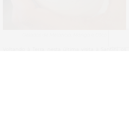
Gelados de Melancia, Manga e Côco
Voltando à Terra, nesta última visita à Santini os
destaques entre os sabores provados foram
claramente o de maracujá, manga e framboesa,
perfeitos, em termos de doçura, acidez, textura e
sabor.
Hoje a Santini conta com 3 lojas, Cascais, Chiado e
São João do Estoril, mantém um crescimento
sustentado na qualidade e no respeito pelo
legado do seu nome e mostra ao País como um
pequeno negócio ainda pode crescer quando se
nasce, cresce e vive a fazer algo único e muito bem