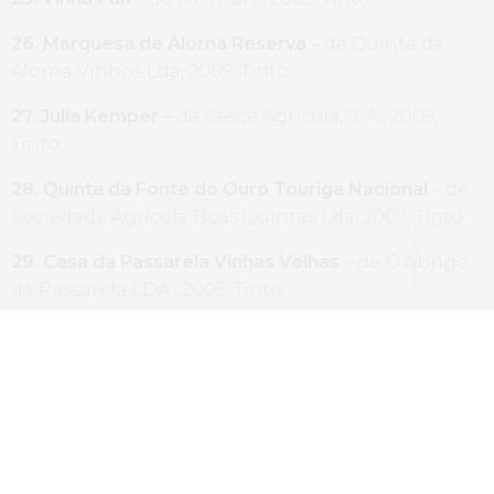
26. Marquesa de Alorna Reserva
– de Quinta da
Alorna Vinhos Lda, 2009, Tinto
27. Julia Kemper
– de Cesce Agrícola, S. A., 2009,
Tinto
28. Quinta da Fonte do Ouro Touriga Nacional
– de
Sociedade Agrícola Boas Quintas Lda, 2009, Tinto
29. Casa da Passarela Vinhas Velhas
– de O Abrigo
da Passarela LDA , 2009, Tinto
30. Quinta do Serrado Reserva
– de Sociedade
Agrícola Castro Pena Alba, SA, 2009, Tinto
31. Quinta do Perdigão Touriga-
Nacional – de
Quinta do Perdigão, 2008, Tinto
32. Quinta da Bica Reserva
– de Quinta da Bica