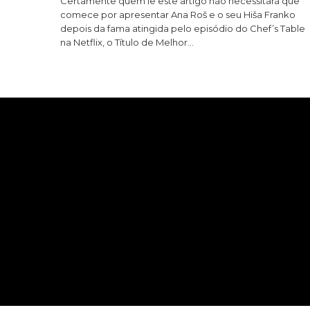
Certamente quem lê este artigo não necessitará que
comece por apresentar Ana Roš e o seu Hiša Franko
depois da fama atingida pelo episódio do Chef’s Table
na Netflix, o Título de Melhor…