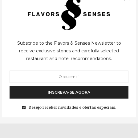
Subscribe to the Flavors & Senses Newsletter to
CASUAL
,
LONDRES
28/01/2016
receive exclusive stories and carefully selected
restaurant and hotel recommendations.
Taberna do Mercado
A cozinha da Taberna do Mercado A Taberna do Mercado é
provavelmente o restaurante “estrangeiro” mais falado em
INSCREVA-SE AGORA
Portugal no último ano. Primeiro por ser um restaurante de
comida portuguesa em Londres…
Desejo receber novidades e ofertas especiais.