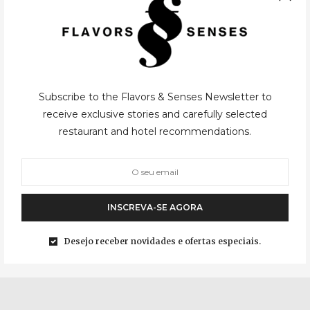
Subscribe to the Flavors & Senses Newsletter to
BUDAPESTE
,
CASUAL
16/12/2015
receive exclusive stories and carefully selected
restaurant and hotel recommendations.
És Bisztró
Uma parceria entre o luxuoso hotel Kempinski Corvinus e Roy
Zsiday, um importante restaurateur de Budapeste, deu origem,
INSCREVA-SE AGORA
em Abril de 2013, ao És Bisztró. “És” significa “e” em Húngaro, uma
expressão que recria…
Desejo receber novidades e ofertas especiais.