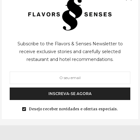
Subscribe to the Flavors & Senses Newsletter to
CASUAL
,
ISTAMBUL
17/04/2015
receive exclusive stories and carefully selected
restaurant and hotel recommendations.
Lokanta Maya
Depois de pratos bem tradicionais e de alta cozinha Otomana,
era tempo de conhecermos outro lado de Istambul, um lado mais
INSCREVA-SE AGORA
contemporâneo mas que não esquece as suas raízes e tradições.
Para…
Desejo receber novidades e ofertas especiais.