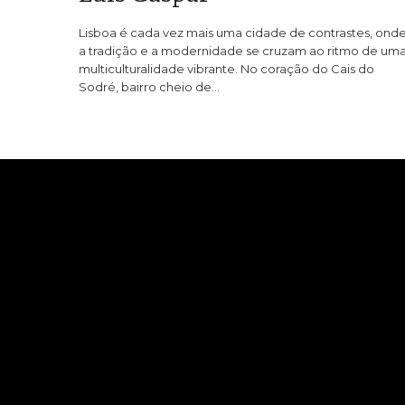
Lisboa é cada vez mais uma cidade de contrastes, ond
a tradição e a modernidade se cruzam ao ritmo de um
multiculturalidade vibrante. No coração do Cais do
Sodré, bairro cheio de…