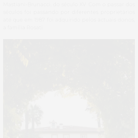
Mastiani-Brunacci, do século XV. Com o passar dos
séculos foi passando por diferentes proprietários
até que em 1987 foi adquirido pelos actuais donos,
a família Rosati.