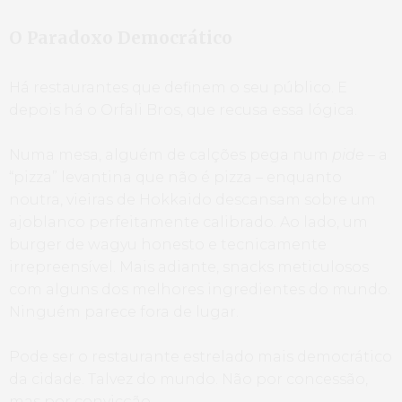
O Paradoxo Democrático
Há restaurantes que definem o seu público. E
depois há o Orfali Bros, que recusa essa lógica.
Numa mesa, alguém de calções pega num
pide
– a
“pizza” levantina que não é pizza – enquanto
noutra, vieiras de Hokkaido descansam sobre um
ajoblanco perfeitamente calibrado. Ao lado, um
burger de wagyu honesto e tecnicamente
irrepreensível. Mais adiante, snacks meticulosos
com alguns dos melhores ingredientes do mundo.
Ninguém parece fora de lugar.
Pode ser o restaurante estrelado mais democrático
da cidade. Talvez do mundo. Não por concessão,
mas por convicção.