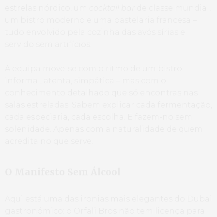
estrelas nórdico, um
cocktail bar
de classe mundial,
um bistro moderno e uma pastelaria francesa –
tudo envolvido pela cozinha das avós sírias e
servido sem artifícios.
A equipa move-se com o ritmo de um bistro
–
informal, atenta, simpática – mas com o
conhecimento detalhado que só encontras nas
salas estreladas. Sabem explicar cada fermentação,
cada especiaria, cada escolha. E fazem-no sem
solenidade. Apenas com a naturalidade de quem
acredita no que serve.
O Manifesto Sem Álcool
Aqui está uma das ironias mais elegantes do Dubai
gastronómico: o Orfali Bros não tem licença para