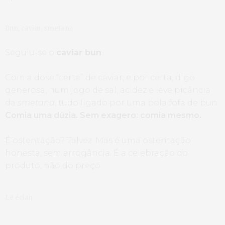
Bun, caviar, smetana
Seguiu-se o
caviar bun
.
Com a dose “certa” de caviar, e por certa, digo
generosa, num jogo de sal, acidez e leve picância
da
smetana
, tudo ligado por uma bola fofa de bun.
Comia uma dúzia. Sem exagero: comia mesmo.
É ostentação? Talvez. Mas é uma ostentação
honesta, sem arrogância. É a celebração do
produto, não do preço.
Le éclair