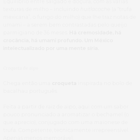
Equilíbrio entre salgado e doçura, com as várias
texturas de milho – incluindo
huitlacoche
(a “trufa
mexicana”, o fungo do milho) que lhe traz notas de
umami – a serem bem contrastadas pelo queijo
parmigiano de 36 meses.
Há cremosidade, há
crocância, há umami profundo. Um México
intelectualizado por uma mente síria.
Croqueta de aipo
Chega então uma
croqueta
inspirada no bolo de
bacalhau português.
Feita a partir de raiz de aipo, aqui com um sabor
pouco pronunciado a aromatizar o bechamel (o
que aprecio), conjugado com uma maionese de
trufa. Competente, tecnicamente irrepreensível.
Apenas menos memorável.