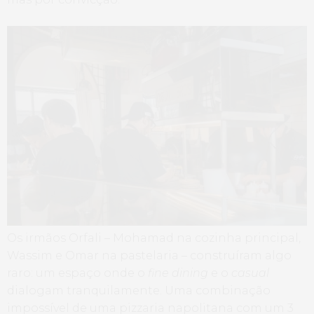
Os irmãos Orfali – Mohamad na cozinha principal,
Wassim e Omar na pastelaria – construíram algo
raro: um espaço onde o
fine dining
e o
casual
dialogam tranquilamente. Uma combinação
impossível de uma pizzaria napolitana com um 3