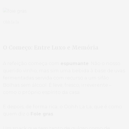
Ohh la la
O Começo: Entre Luxo e Memória
A refeição começa com
espumante
. Não o nosso
querido vinho, mas sim uma bebida à base de uvas
fermentadas servida com recurso a um sifão.
Bolhas sem álcool. É leve, fresco, irreverente –
como o próprio espírito da casa.
E depois, de forma rica, o Oohh La La, que é como
quem diz o
Foie gras
.
Um snack que tem tanto de guloso como de