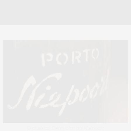
O clássico Demijohn da Niepoort