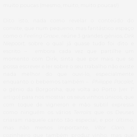
muito poucas (mesmo, muito, muito poucas!).
Dito isto, nada como revelar o conteúdo do
convite, que num pequeno, mas fantástico espaço
como o
Feeling Grape
, reúne 3 grandes génios,
Dirk
Niepoort
, sobre o qual já quase tudo foi dito e
escrito – embora cada vez que partilhe um
momento com Dirk, sinta que por mais que se
possa escrever e ler sobre o seu trabalho não existe
nada melhor do que ouvi-lo, especialmente
enquanto o bebemos também –
Philippe Pacalet,
o génio da Borgonha, que volta ao Porto (
ver 1º
artigo
) para nos mostrar os seus vinhos únicos, que
com toque de vigneron e mão subtil expressa
como ninguém os vários
Terroirs
que os Deuses
criaram naquele canto tão especial, e por último,
mas não menos importante,
Vítor Claro
, o
cozinheiro que também produz vinho, mas que