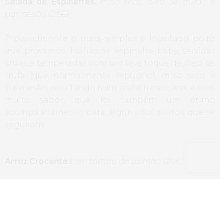
Salada de Espinafres,
miso seco, óleo de trufa e
parmesão (24€)
Provavelmente o mais simples e inusitado prato
que provamos. Folhas de espinafre baby, servidas
cruas e temperadas com um leve toque de óleo de
trufa (que normalmente repugno), miso seco e
parmesão, resultando num prato fresco, leve e com
muito sabor, que foi também um ótimo
acompanhamento para alguns dos pratos que se
seguiram.
Arroz Crocante
com tártaro de salmão (26€)
Uma espécie de Arancini japonês, com o lado mais
leve e ácido do arroz de sushi preparado em cubos
e magnificamente frito. A acompanhar, molho de