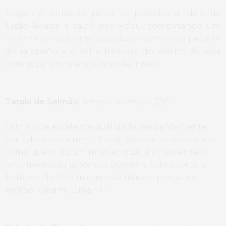
Logo no primeiro prato se percebe a ideia de
fusão levada a cabo por Nobu, combinando um
sashimi de excelente qualidade com o leve picante
do jalapeño e o sal e frescura do molho de soja
com yuzu. Um grande, grande início!
Tataki de Salmão,
karashi su-miso ( 22€)
Salmão de excelente qualidade, elegantemente
cortado sobre um molho de
karashi su-miso
, que é
como quem diz um miso ao qual é acrescentada
uma mostarda japonesa (
karashi
). Sabor forte e
bem moldado sem que o salmão se perca no
molho. Umami, Umami!