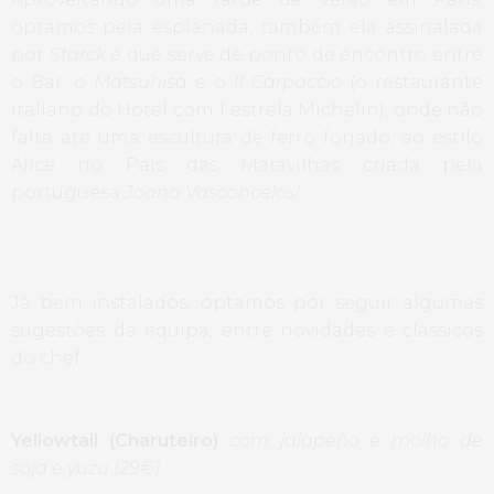
optamos pela esplanada, também ela assinalada
por
Starck
e que serve de ponto de encontro entre
o Bar, o
Matsuhisa
e o
Il Carpaccio
(o restaurante
italiano do Hotel com 1 estrela Michelin), onde não
falta até uma escultura de ferro forjado, ao estilo
Alice no País das Maravilhas criada pela
portuguesa
Joana Vasconcelos!
Já bem instalados, optamos por seguir algumas
sugestões da equipa, entre novidades e clássicos
do chef.
Yellowtail (Charuteiro)
com jalapeño e molho de
soja e yuzu (29€)