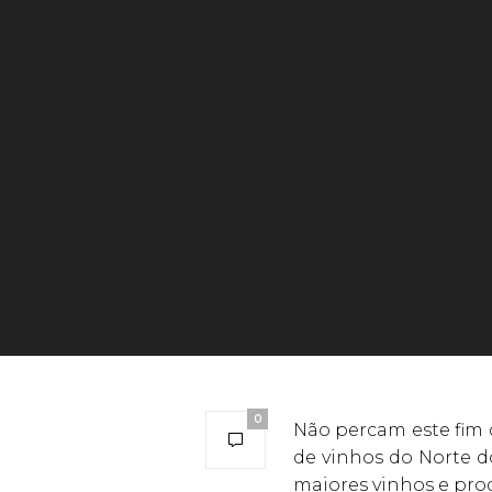
0
Não percam este fim 
de vinhos do Norte d
maiores vinhos e pro