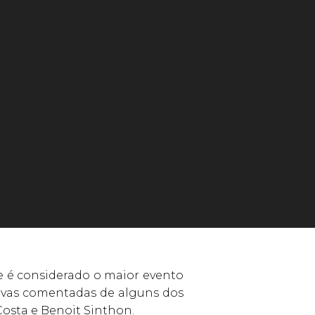
e é considerado o maior evento
rovas comentadas de alguns dos
osta e Benoit Sinthon.