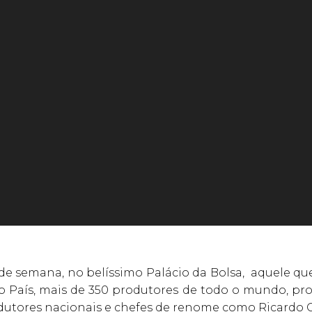
de semana, no belíssimo Palácio da Bolsa, aquele qu
o País, mais de 350 produtores de todo o mundo, p
dutores nacionais e chefes de renome como Ricardo C