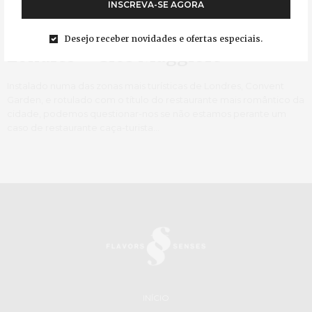
INSCREVA-SE AGORA
UK
28/01/2013
Desejo receber novidades e ofertas especiais.
Londres – Clos Maggiore
Instalado numa das zonas mais turísticas de Londres, Convent
Garden, e rotulado com o título do restaurante mais romântico da
cidade, podemos questionar-nos se não estamos perante um
caso de restaurante caça-turista…
INÍCIO