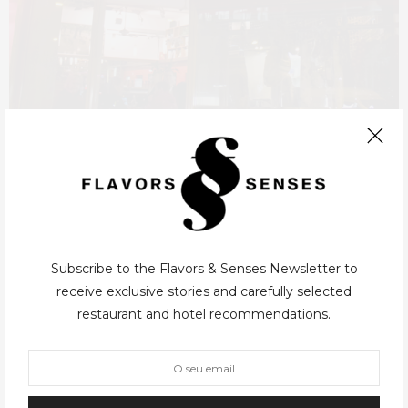
UK
09/04/2013
Subscribe to the Flavors & Senses Newsletter to
Londres – Tapas Brindisa
receive exclusive stories and carefully selected
restaurant and hotel recommendations.
Londres é, por esta altura, uma das grandes mecas gastronómicas
da Europa, restaurantes e chefs sonantes, influências de todas as
culturas e claro um público interessado. Os mercados de rua
imperam e…