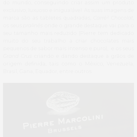
do mundo, conseguindo criar assim um produto
exclusivo, luxuoso e inigualável. As suas imagens de
marca são as tabletes quadradas,
Carré² Chocolat
,
os seus
pralinés
onde o grande destaque vai para o
seu tamanho mais reduzido (Pierre tem dedicado
muito do seu trabalho a criar chocolates mais
pequenos de sabor mais intenso e puro), e os seus
Grand Crus
criando e dando destaque a grãos de
origem definida, tais como o México, Venezuela,
Brasil, Gana, Equador, entre outros.