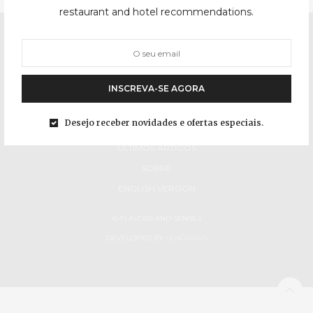
restaurant and hotel recommendations.
INSCREVA-SE AGORA
Desejo receber novidades e ofertas especiais.
INÍCIO
ÚLTIMOS ARTIGOS
SOBRE
ENGLISH VERSION
© FLAVORS AND SENSES
DEVELOPED BY
LENDARIUS