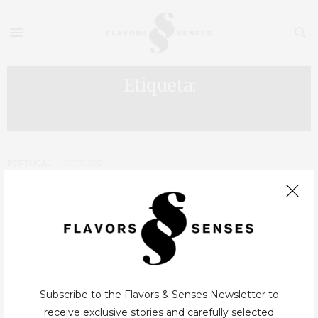
Etiqueta:
NUNO INVERNEIRO
PORTUGAL
07/07/2012
Porto – Soundwich
A 1000 Paladares, empresa de distribuição e formação com
créditos vincados na zona do Porto decidiu , e bem, aproveitar o
belíssimo espaço da sua sede e a sua cozinha bem equipada…
Subscribe to the Flavors & Senses Newsletter to
receive exclusive stories and carefully selected