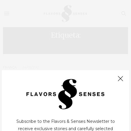
Etiqueta:
MANUEL MARTINEZ
FRANÇA
24/03/2012
Paris – Le Relais Louis XIII **
Todos temos histórias e super-heróis que nos marcam enquanto
crianças, a minha foi sem dúvida a de Alexandre Dumas, com o
simples titulo de Os três Mosqueteiros. O inocente jovem
D’Artagnan que…
Subscribe to the Flavors & Senses Newsletter to
receive exclusive stories and carefully selected