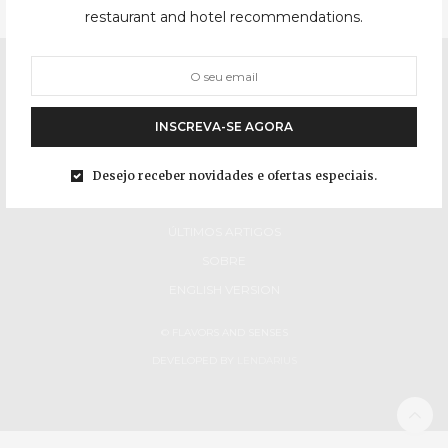
restaurant and hotel recommendations.
INSCREVA-SE AGORA
Desejo receber novidades e ofertas especiais.
INÍCIO
ÚLTIMOS ARTIGOS
SOBRE
ENGLISH VERSION
© FLAVORS AND SENSES
DEVELOPED BY
LENDARIUS