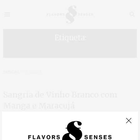
Etiqueta:
MANGA
BEBIDAS
17/06/2011
Sangria de Vinho Branco com
Manga e Maracujá
Mais uma sangria para despertar o Verão que tarda em se fixar.
Uma receita diferente, ideal para as festas dos santos populares
que se fazem sentir um pouco por todo o País…