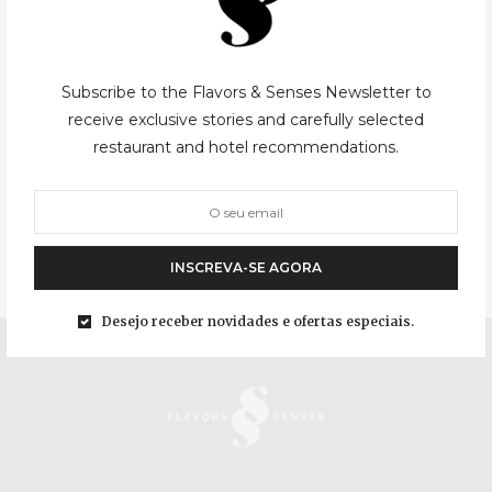
ENTRADAS
29/04/2011
Subscribe to the Flavors & Senses Newsletter to
Salada de camarão com manga e
receive exclusive stories and carefully selected
vinagreta de mostarda
restaurant and hotel recommendations.
O bom tempo chegou! não sei se para ficar mas está ai. Com ele
chega a vontade de comer ao ar livre, de pratos mais ligeiros e
simples. Adoro mesmo comer fora…
INSCREVA-SE AGORA
Desejo receber novidades e ofertas especiais.