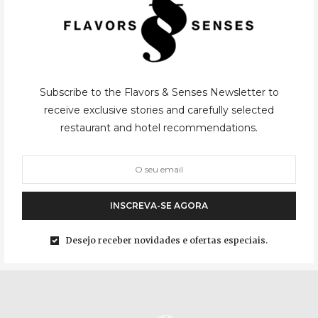
Subscribe to the Flavors & Senses Newsletter to
LODGES
,
SRI LANKA
06/11/2023
receive exclusive stories and carefully selected
restaurant and hotel recommendations.
Leopard Safaris
O Sri Lanka estava a ser uma das viagens da nossa vida. Cultura,
natureza, aventura eram o mote desta viagem e, por isso, uma
INSCREVA-SE AGORA
estadia no meio da selva não podia faltar!…
Desejo receber novidades e ofertas especiais.