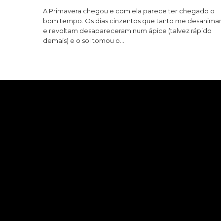
A Primavera chegou e com ela parece ter chegado o
bom tempo. Os dias cinzentos que tanto me desanim
e revoltam desapareceram num ápice (talvez rápido
demais) e o sol tomou o…