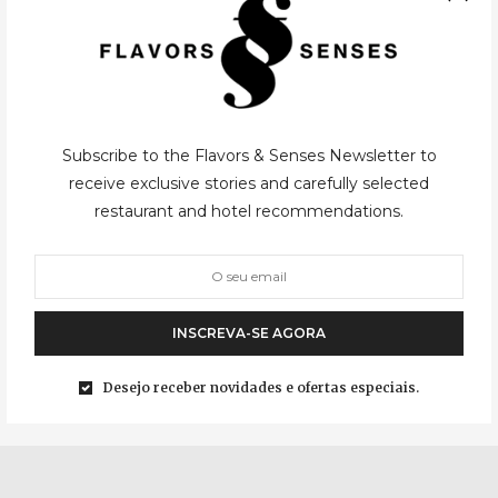
Subscribe to the Flavors & Senses Newsletter to
CIDADES
,
ITÁLIA
05/09/2015
receive exclusive stories and carefully selected
restaurant and hotel recommendations.
Verona
Esta encantadora cidade da região de Véneto, em Itália, traduziu-
se numa agradável surpresa bem acima das expectativas. Nao,
INSCREVA-SE AGORA
nao é por ser a cidade eternizada na obra Romeu e Julieta, ou no
filme…
Desejo receber novidades e ofertas especiais.