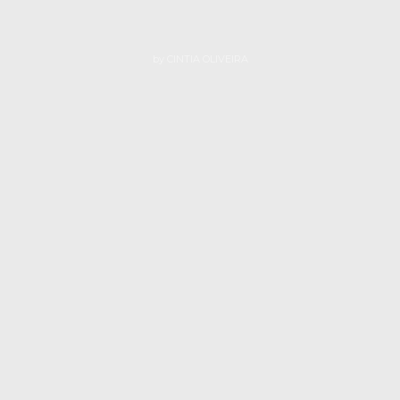
by
CINTIA OLIVEIRA