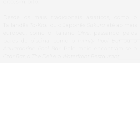
oito, sim, oito!
Desde os mais tradicionais asiáticos, como o
Tailandês
Ta-Krai
, ou o Japonês
Sakura
até ao mais
europeu, como o italiano
Olive
, passando pelos
bares de piscina, como o
Infinity Pool Bar
ou o
Aquamarine Pool Bar
. Pelo meio encontram-se o
Czar Bar
, o
The Deli
e o
Waterfront Restaurant
.
Mas, não se preocupem, sobre as aventuras
gastronómicas neste paraíso falaremos num post
específico.
Deixemos por agora “apenas” a referência ao
pequeno almoço, um dos pontos altos do dia de
qualquer Hotel, não é excepção neste JW Marriott,