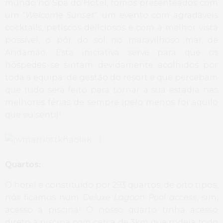
mundo no Spa do Hotel, fomos presenteados com
um
“Welcome Sunset”
, um evento com agradáveis
cocktails, petiscos deliciosos e com a melhor vista
possível, o pôr do sol no maravilhoso mar de
Andamão. Esta iniciativa serve para que os
hóspedes se sintam devidamente acolhidos por
toda a equipa de gestão do resort e que percebam
que tudo será feito para tornar a sua estadia nas
melhores férias de sempre (pelo menos foi aquilo
que eu senti)!
Quartos:
O hotel é constituído por 293 quartos, de oito tipos,
nós ficamos num
Deluxe Lagoon Pool access
, sim,
acesso à piscina! O nosso quarto tinha acesso
direto à piscina com cerca de 3km que rodeia todo