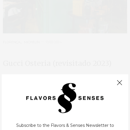
FLORENÇA
,
MICHELIN
13/02/2024
Gucci Osteria (revisitado 2023)
Não há muito tempo publiquei aqui sobre um jantar decorrido no
final de 2019 na Gucci Osteria(ver artigo). Desde então muito
mudou, Karime tornou-se na primeira mulher mexicana a
conquistar a almejada estrela…
Subscribe to the Flavors & Senses Newsletter to