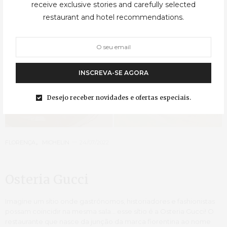
receive exclusive stories and carefully selected
restaurant and hotel recommendations.
INSCREVA-SE AGORA
Desejo receber novidades e ofertas especiais.
FLORENÇA
,
MICHELIN
24/07/2022
Osteria Gucci
Imagine um sítio onde gastrónomos, historiadores e fashionistas
possam coincidir na mesma sala… esse sítio é a Osteria Gucci! O
restaurante que nasce da junção da marca fiorentina ao nome