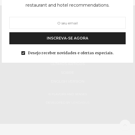
restaurant and hotel recommendations.
INSCREVA-SE AGORA
Desejo receber novidades e ofertas especiais.
INÍCIO
ÚLTIMOS ARTIGOS
SOBRE
ENGLISH VERSION
© FLAVORS AND SENSES
DEVELOPED BY
LENDARIUS