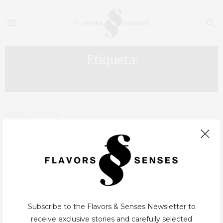
Etiqueta:
JANTARES PRIVADOS
VÍDEOS
17/10/2014
Vídeo da Semana #1
O vídeo é uma forma de exposição cada vez mais usada por
Chefes, restaurantes e empresários para darem a conhecer o seu
trabalho. De forma mais ou menos criativa ( quase sempre…
Subscribe to the Flavors & Senses Newsletter to
receive exclusive stories and carefully selected