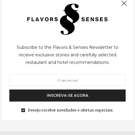
VINHOS
11/12/2015
Subscribe to the Flavors & Senses Newsletter to
receive exclusive stories and carefully selected
restaurant and hotel recommendations.
Niepoort apresenta Philippe
Pacalet
Aproveitando o seu mais recente contrato de importação através
da Niepoort-projectos, a Niepoort decidiu convidar alguns
INSCREVA-SE AGORA
clientes e amigos para um jantar no Restaurante Pedro Lemos
(*Michelin) com os grandes vinhos da Borgonha…
Desejo receber novidades e ofertas especiais.